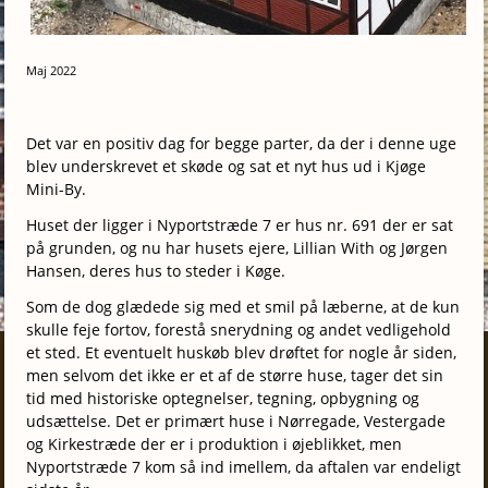
Maj 2022
Det var en positiv dag for begge parter, da der i denne uge
blev underskrevet et skøde og sat et nyt hus ud i Kjøge
Mini-By.
Huset der ligger i Nyportstræde 7 er hus nr. 691 der er sat
på grunden, og nu har husets ejere, Lillian With og Jørgen
Hansen, deres hus to steder i Køge.
Som de dog glædede sig med et smil på læberne, at de kun
skulle feje fortov, forestå snerydning og andet vedligehold
et sted. Et eventuelt huskøb blev drøftet for nogle år siden,
men selvom det ikke er et af de større huse, tager det sin
tid med historiske optegnelser, tegning, opbygning og
udsættelse. Det er primært huse i Nørregade, Vestergade
og Kirkestræde der er i produktion i øjeblikket, men
Nyportstræde 7 kom så ind imellem, da aftalen var endeligt