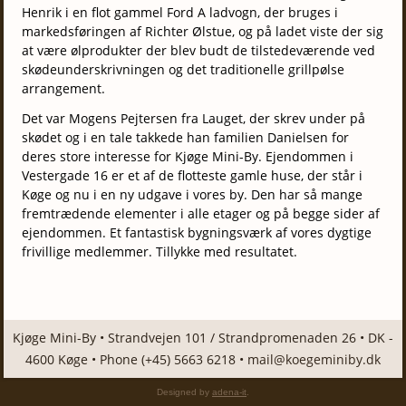
Henrik i en flot gammel Ford A ladvogn, der bruges i
markedsføringen af Richter Ølstue, og på ladet viste der sig
at være ølprodukter der blev budt de tilstedeværende ved
skødeunderskrivningen og det traditionelle grillpølse
arrangement.
Det var Mogens Pejtersen fra Lauget, der skrev under på
skødet og i en tale takkede han familien Danielsen for
deres store interesse for Kjøge Mini-By. Ejendommen i
Vestergade 16 er et af de flotteste gamle huse, der står i
Køge og nu i en ny udgave i vores by. Den har så mange
fremtrædende elementer i alle etager og på begge sider af
ejendommen. Et fantastisk bygningsværk af vores dygtige
frivillige medlemmer. Tillykke med resultatet.
Kjøge Mini-By • Strandvejen 101 / Strandpromenaden 26 • DK -
4600 Køge • Phone (+45) 5663 6218 •
mail@koegeminiby.dk
Designed by
adena-it
.