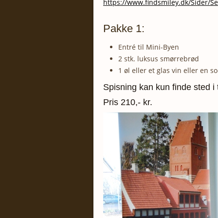
https://www.findsmiley.dk/Sider
Pakke 1:
Entré til Mini-Byen
2 stk. luksus smørrebrød
1 øl eller et glas vin eller en
Spisning kan kun finde sted i 
Pris 210,- kr.