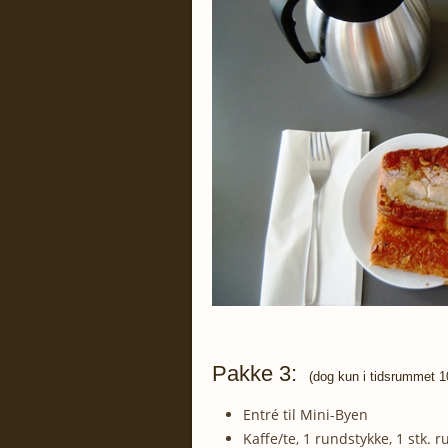
Pakke 3:
(dog kun i tidsrummet 10
Entré til Mini-Byen
Kaffe/te, 1 rundstykke, 1 stk. 