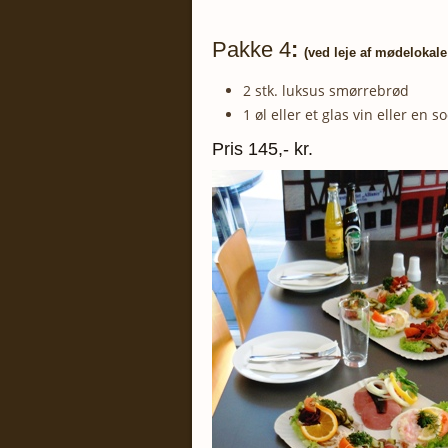
Pakke 4
:
(ved leje af mødelokale
2 stk. luksus smørrebrød
1 øl eller et glas vin eller en
Pris 145,- kr.