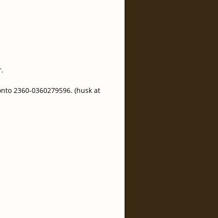
r.
konto 2360-0360279596. (husk at