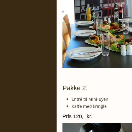
Pakke 2:
Entré til Mini-Byen
Kaffe med kringle
Pris 120,- kr.