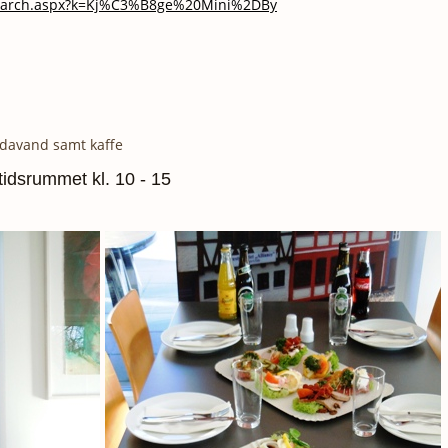
/Search.aspx?k=Kj%C3%B8ge%20Mini%2DBy
 sodavand samt kaffe
tidsrummet kl. 10 - 15